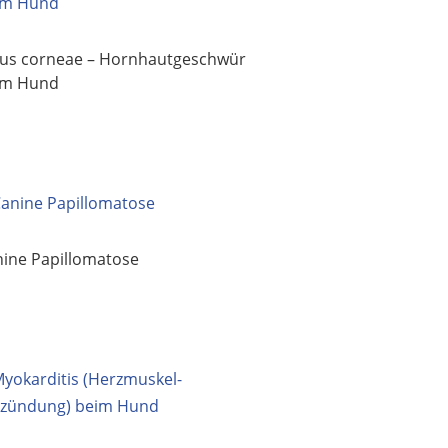
kus corneae – Hornhautgeschwür
im Hund
ine Papillomatose