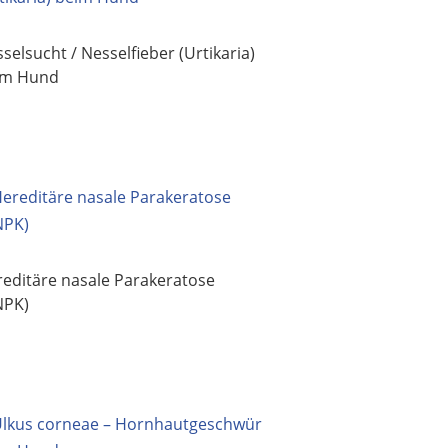
selsucht / Nesselfieber (Urtikaria)
im Hund
editäre nasale Parakeratose
NPK)