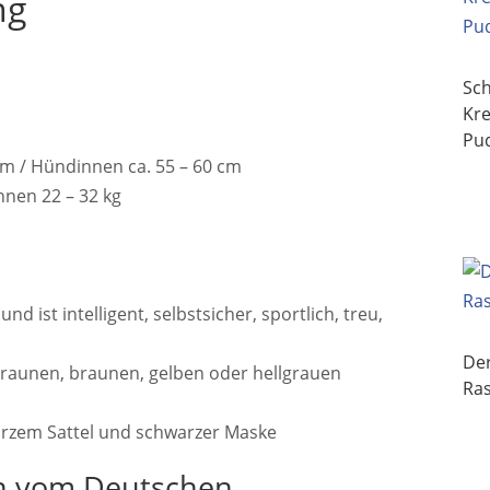
ng
Sc
Kr
Pu
cm / Hündinnen ca. 55 – 60 cm
nnen 22 – 32 kg
d ist intelligent, selbstsicher, sportlich, treu,
Der
tbraunen, braunen, gelben oder hellgrauen
Ra
arzem Sattel und schwarzer Maske
n vom Deutschen