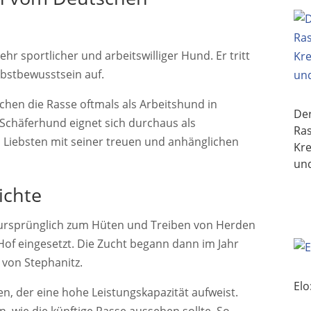
hr sportlicher und arbeitswilliger Hund. Er tritt
lbstbewusstsein auf.
hen die Rasse oftmals als Arbeitshund in
De
 Schäferhund eignet sich durchaus als
Ras
 Liebsten mit seiner treuen und anhänglichen
Kre
un
ichte
ursprünglich zum Hüten und Treiben von Herden
of eingesetzt. Die Zucht begann dann im Jahr
 von Stephanitz.
Elo
en, der eine hohe Leistungskapazität aufweist.
n, wie die künftige Rasse aussehen sollte. So