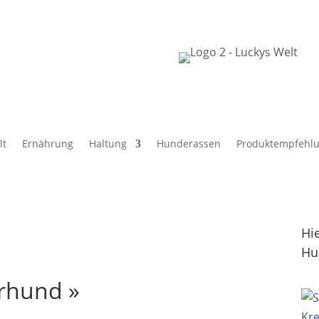
lt
Ernährung
Haltung
Hunderassen
Produktempfehl
Hi
Hu
rhund »