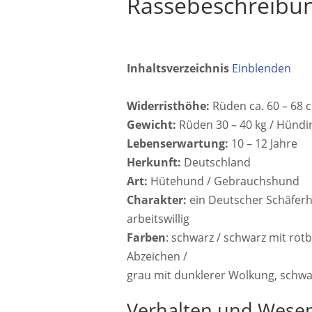
Rassebeschreibu
Inhaltsverzeichnis
Einblenden
Widerristhöhe:
Rüden ca. 60 – 68 
Gewicht:
Rüden 30 – 40 kg / Hündi
Lebenserwartung:
10 – 12 Jahre
Herkunft:
Deutschland
Art:
Hütehund / Gebrauchshund
Charakter:
ein Deutscher Schäferhun
arbeitswillig
Farben
: schwarz / schwarz mit ro
Abzeichen /
grau mit dunklerer Wolkung, schw
Verhalten und Wese