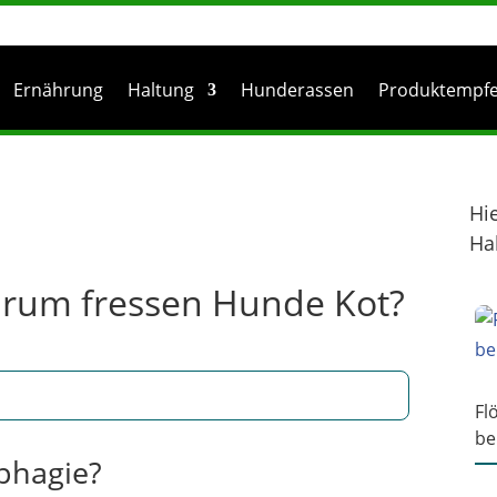
Ernährung
Haltung
Hunderassen
Produktempf
Hi
Ha
rum fressen Hunde Kot?
Fl
be
phagie?