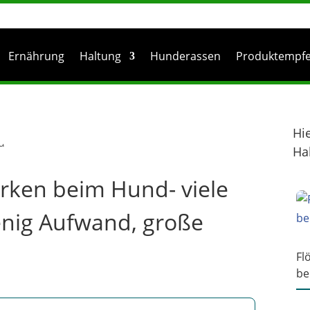
Ernährung
Haltung
Hunderassen
Produktempf
Hi
Ha
ken beim Hund- viele
enig Aufwand, große
Fl
be