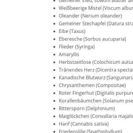
Gemeiner Efeu, sowohl Blätter al
Weißbeerige Mistel (Viscum albu
Oleander (Nerium oleander)
Gemeiner Stechapfel (Datura st
Eibe (Taxus)
Eberesche (Sorbus aucuparia)
Flieder (Syringa)
Amaryllis
Herbstzeitlose (Colochicum autu
Tränendes Herz (Dicentra spectab
Kanadische Blutwurz (Sanguinari
Chrysanthemen (Compositae)
Roter Fingerhut (Digitalis purpur
Korallenbäumchen (Solanum ps
Rittersporn (Delphinium)
Maiglöckchen (Convallaria majali
Hanf (Cannabis sativa)
Friedenslilie (Spathiphyllum)