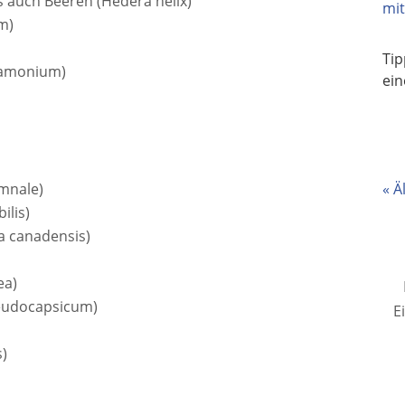
s auch Beeren (Hedera helix)
m)
Tip
ramonium)
ei
mnale)
« Ä
ilis)
a canadensis)
ea)
eudocapsicum)
E
s)