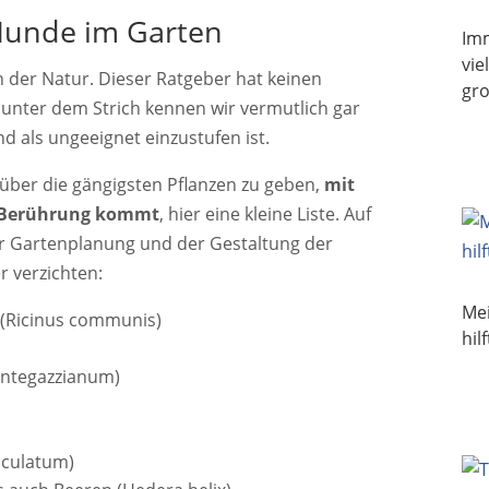
 Hunde im Garten
Im
vie
n der Natur. Dieser Ratgeber hat keinen
gr
 unter dem Strich kennen wir vermutlich gar
nd als ungeeignet einzustufen ist.
über die gängigsten Pflanzen zu geben,
mit
n Berührung kommt
, hier eine kleine Liste. Auf
ner Gartenplanung und der Gestaltung der
r verzichten:
Mei
(Ricinus communis)
hil
antegazzianum)
aculatum)