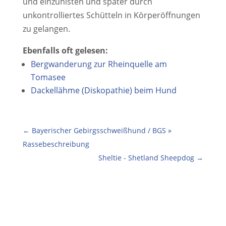
und einzunisten und später durch
unkontrolliertes Schütteln in Körperöffnungen
zu gelangen.
Ebenfalls oft gelesen:
Bergwanderung zur Rheinquelle am
Tomasee
Dackellähme (Diskopathie) beim Hund
←
Bayerischer Gebirgsschweiß­hund / BGS »
Rassebeschreibung
Sheltie - Shetland Sheepdog
→