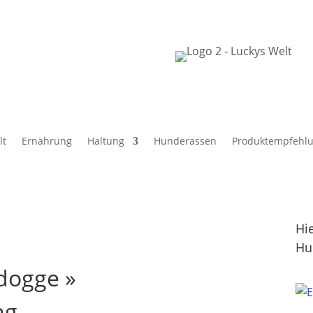
lt
Ernährung
Haltung
Hunderassen
Produktempfehl
Hi
Hu
dogge »
ng